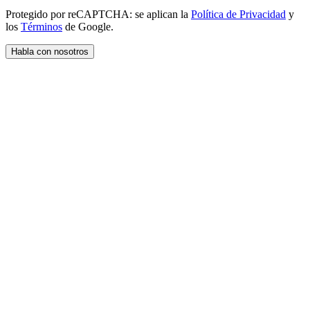
Protegido por reCAPTCHA: se aplican la
Política de Privacidad
y
los
Términos
de Google.
Habla con nosotros
¿Buscas un plan a medida?
Encuentra la mejor solución
Hablemos