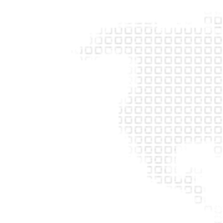
Proyectos
Tareas
Media
CRM
Control Financiero
Analytics